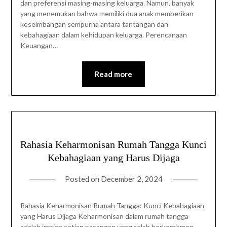
dan preferensi masing-masing keluarga. Namun, banyak
yang menemukan bahwa memiliki dua anak memberikan
keseimbangan sempurna antara tantangan dan
kebahagiaan dalam kehidupan keluarga. Perencanaan
Keuangan…
Read more
Rahasia Keharmonisan Rumah Tangga Kunci
Kebahagiaan yang Harus Dijaga
Posted on
December 2, 2024
Rahasia Keharmonisan Rumah Tangga: Kunci Kebahagiaan
yang Harus Dijaga Keharmonisan dalam rumah tangga
adalah impian setiap pasangan yang telah berkomitmen