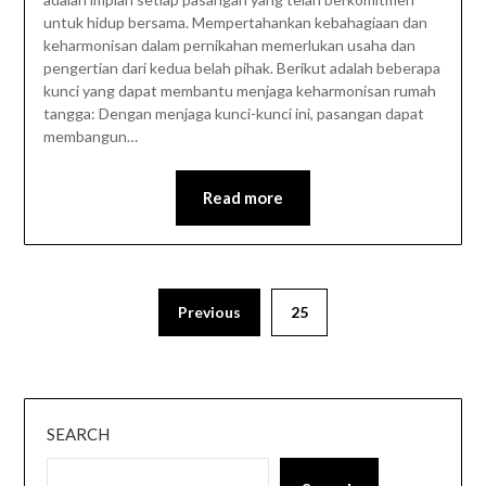
untuk hidup bersama. Mempertahankan kebahagiaan dan
keharmonisan dalam pernikahan memerlukan usaha dan
pengertian dari kedua belah pihak. Berikut adalah beberapa
kunci yang dapat membantu menjaga keharmonisan rumah
tangga: Dengan menjaga kunci-kunci ini, pasangan dapat
membangun…
Read more
Previous
25
SEARCH