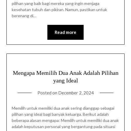
pilihan yang baik bagi mereka yang ingin menjaga
kesehatan tubuh dan pikiran. Namun, pastikan untuk
berenang di…
Read more
Mengapa Memilih Dua Anak Adalah Pilihan
yang Ideal
Posted on
December 2, 2024
Memilih untuk memiliki dua anak sering dianggap sebagai
pilihan yang ideal bagi banyak keluarga. Berikut adalah
beberapa alasan mengapa: Memilih untuk memiliki dua anak
adalah keputusan personal yang bergantung pada situasi