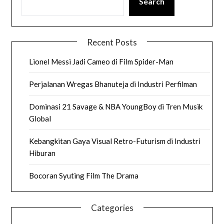
Search
Recent Posts
Lionel Messi Jadi Cameo di Film Spider-Man
Perjalanan Wregas Bhanuteja di Industri Perfilman
Dominasi 21 Savage & NBA YoungBoy di Tren Musik
Global
Kebangkitan Gaya Visual Retro-Futurism di Industri
Hiburan
Bocoran Syuting Film The Drama
Categories