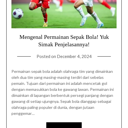
Mengenal Permainan Sepak Bola! Yuk
Simak Penjelasannya!
Posted on
December 4, 2024
Permainan sepak bola adalah olahraga tim yang dimainkan
oleh dua tim yang masing-masing terdiri dari sebelas
pemain. Tujuan dari permainan ini adalah mencetak gol
dengan memasukkan bola ke gawang lawan. Permainan ini
dimainkan di lapangan berbentuk persegi panjang dengan
gawang di setiap ujungnya. Sepak bola dianggap sebagai
olahraga paling populer di dunia, dengan jutaan
penggemar…