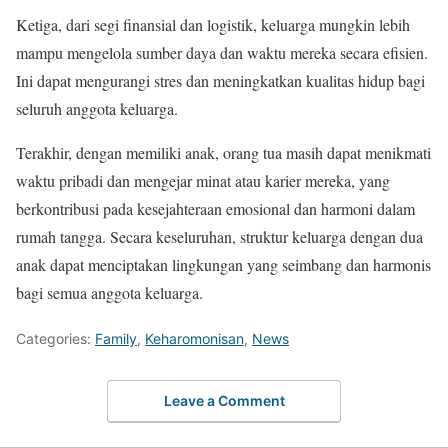
Ketiga, dari segi finansial dan logistik, keluarga mungkin lebih
mampu mengelola sumber daya dan waktu mereka secara efisien.
Ini dapat mengurangi stres dan meningkatkan kualitas hidup bagi
seluruh anggota keluarga.
Terakhir, dengan memiliki anak, orang tua masih dapat menikmati
waktu pribadi dan mengejar minat atau karier mereka, yang
berkontribusi pada kesejahteraan emosional dan harmoni dalam
rumah tangga. Secara keseluruhan, struktur keluarga dengan dua
anak dapat menciptakan lingkungan yang seimbang dan harmonis
bagi semua anggota keluarga.
Categories:
Family
,
Keharomonisan
,
News
Leave a Comment