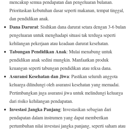
mencakup semua pendapatan dan pengeluaran bulanan.
Prioritaskan kebutuhan dasar seperti makanan, tempat tinggal,
dan pendidikan anak.
Dana Darurat
: Sisihkan dana darurat setara dengan 3-6 bulan
pengeluaran untuk menghadapi situasi tak terduga seperti
kehilangan pekerjaan atau keadaan darurat kesehatan.
Tabungan Pendidikan Anak
: Mulai menabung untuk
pendidikan anak sedini mungkin. Manfaatkan produk
keuangan seperti tabungan pendidikan atau reksa dana.
Asuransi Kesehatan dan Jiwa
: Pastikan seluruh anggota
keluarga dilindungi oleh asuransi kesehatan yang memadai.
Pertimbangkan juga asuransi jiwa untuk melindungi keluarga
dari risiko kehilangan pendapatan.
Investasi Jangka Panjang
: Investasikan sebagian dari
pendapatan dalam instrumen yang dapat memberikan
pertumbuhan nilai investasi jangka panjang, seperti saham atau