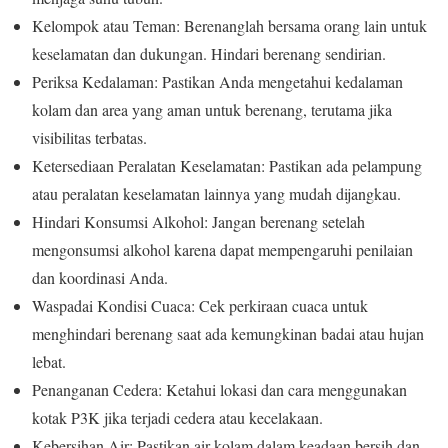
Kelompok atau Teman: Berenanglah bersama orang lain untuk
keselamatan dan dukungan. Hindari berenang sendirian.
Periksa Kedalaman: Pastikan Anda mengetahui kedalaman
kolam dan area yang aman untuk berenang, terutama jika
visibilitas terbatas.
Ketersediaan Peralatan Keselamatan: Pastikan ada pelampung
atau peralatan keselamatan lainnya yang mudah dijangkau.
Hindari Konsumsi Alkohol: Jangan berenang setelah
mengonsumsi alkohol karena dapat mempengaruhi penilaian
dan koordinasi Anda.
Waspadai Kondisi Cuaca: Cek perkiraan cuaca untuk
menghindari berenang saat ada kemungkinan badai atau hujan
lebat.
Penanganan Cedera: Ketahui lokasi dan cara menggunakan
kotak P3K jika terjadi cedera atau kecelakaan.
Kebersihan Air: Pastikan air kolam dalam keadaan bersih dan