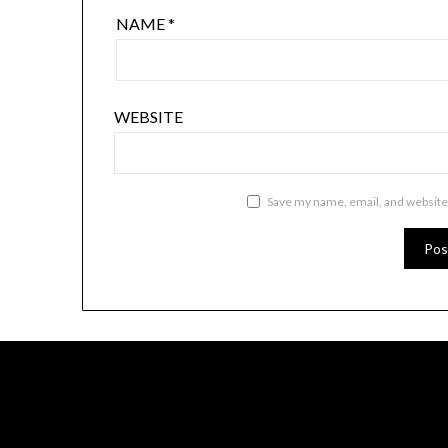
NAME
*
WEBSITE
Save my name, email, and website 
splitzofficialdisposables.com