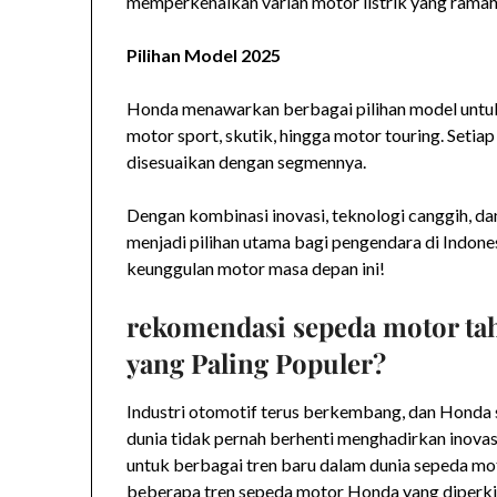
memperkenalkan varian motor listrik yang ramah 
Pilihan Model 2025
Honda menawarkan berbagai pilihan model untu
motor sport, skutik, hingga motor touring. Setia
disesuaikan dengan segmennya.
Dengan kombinasi inovasi, teknologi canggih, d
menjadi pilihan utama bagi pengendara di Indon
keunggulan motor masa depan ini!
rekomendasi sepeda motor ta
yang Paling Populer?
Industri otomotif terus berkembang, dan Honda 
dunia tidak pernah berhenti menghadirkan inova
untuk berbagai tren baru dalam dunia sepeda mo
beberapa tren sepeda motor Honda yang diperkir