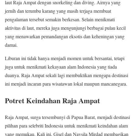
laut Raja Ampat dengan snorkeling dan diving. Airnya yang
jernih dan terumbu karang yang masih terjaga membuat
pengalaman tersebut semakin berkesan. Selain menikmati
aktivitas di laut, mereka juga mengunjungi berbagai pulau kecil
yang menawarkan pemandangan eksotis dan keheningan yang
damai.
Liburan ini tidak hanya menjadi momen untuk bersantai, tetapi
juga untuk menikmati kekayaan alam Indonesia yang tiada
duanya. Raja Ampat sekali lagi membuktikan mengapa destinasi
ini menjadi incaran para wisatawan lokal maupun mancanegara.
Potret Keindahan Raja Ampat
Raja Ampat, surga tersembunyi di Papua Barat, menjadi destinasi
pilihan para selebriti Indonesia untuk menikmati keindahan alam
yang memukau. Kali ini, Gisel dan Naysila Mirdad membagikan