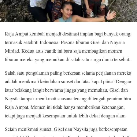
Raja Ampat kembali menjadi destinasi impian bagi banyak orang,
termasuk selebriti Indonesia. Pesona liburan Gisel dan Naysila
Mirdad. Kedua artis cantik ini baru saja membagikan momen
liburan mereka yang memukau di salah satu surga dunia tersebut.
Salah satu pengalaman paling berkesan selama perjalanan mereka
adalah menikmati keindahan sunset dari atas kapal pinisi. Dengan
latar belakang langit berwarna jingga yang memukau, Gisel dan
Naysila tampak menikmati suasana tenang di tengah perairan biru
Raja Ampat. Momen ini tidak hanya memberikan ketenangan,
tetapi juga menjadi kesempatan untuk lebih dekat dengan alam.
Selain menikmati sunset, Gisel dan Naysila juga berkesempatan