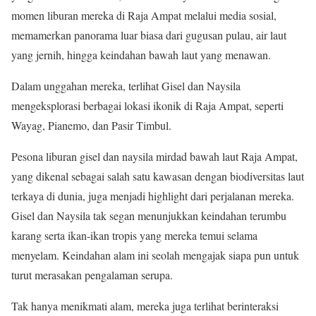
momen liburan mereka di Raja Ampat melalui media sosial,
memamerkan panorama luar biasa dari gugusan pulau, air laut
yang jernih, hingga keindahan bawah laut yang menawan.
Dalam unggahan mereka, terlihat Gisel dan Naysila
mengeksplorasi berbagai lokasi ikonik di Raja Ampat, seperti
Wayag, Pianemo, dan Pasir Timbul.
Pesona liburan gisel dan naysila mirdad bawah laut Raja Ampat,
yang dikenal sebagai salah satu kawasan dengan biodiversitas laut
terkaya di dunia, juga menjadi highlight dari perjalanan mereka.
Gisel dan Naysila tak segan menunjukkan keindahan terumbu
karang serta ikan-ikan tropis yang mereka temui selama
menyelam. Keindahan alam ini seolah mengajak siapa pun untuk
turut merasakan pengalaman serupa.
Tak hanya menikmati alam, mereka juga terlihat berinteraksi