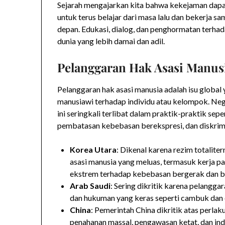
Sejarah mengajarkan kita bahwa kekejaman dapat t
untuk terus belajar dari masa lalu dan bekerja 
depan. Edukasi, dialog, dan penghormatan terhad
dunia yang lebih damai dan adil.
Pelanggaran Hak Asasi Manus
Pelanggaran hak asasi manusia adalah isu global
manusiawi terhadap individu atau kelompok. Ne
ini seringkali terlibat dalam praktik-praktik s
pembatasan kebebasan berekspresi, dan diskrimin
Korea Utara
: Dikenal karena rezim totalite
asasi manusia yang meluas, termasuk kerja p
ekstrem terhadap kebebasan bergerak dan b
Arab Saudi
: Sering dikritik karena pelangg
dan hukuman yang keras seperti cambuk dan 
China
: Pemerintah China dikritik atas perla
penahanan massal, pengawasan ketat, dan ind