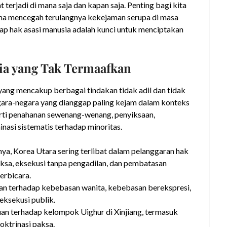
erjadi di mana saja dan kapan saja. Penting bagi kita
sama mencegah terulangnya kekejaman serupa di masa
ap hak asasi manusia adalah kunci untuk menciptakan
ia yang Tak Termaafkan
 yang mencakup berbagai tindakan tidak adil dan tidak
gara-negara yang dianggap paling kejam dalam konteks
eperti penahanan sewenang-wenang, penyiksaan,
asi sistematis terhadap minoritas.
rnya, Korea Utara sering terlibat dalam pelanggaran hak
aksa, eksekusi tanpa pengadilan, dan pembatasan
erbicara.
aran terhadap kebebasan wanita, kebebasan berekspresi,
eksekusi publik.
kuan terhadap kelompok Uighur di Xinjiang, termasuk
oktrinasi paksa.