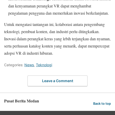
dan kenyamanan perangkat VR dapat menghambat
pengalaman pengguna dan memerlukan inovasi berkelanjutan.
Untuk mengatasi tantangan ini, kolaborasi antara pengembang
teknologi, pembuat konten, dan industri perlu ditingkatkan.
Inovasi dalam perangkat keras yang lebih terjangkau dan nyaman,
serta perluasan katalog konten yang menarik, dapat mempercepat
adopsi VR di industri hiburan.
Categories:
News
,
Teknologi
Leave a Comment
Pusat Berita Medan
Back to top