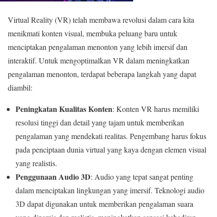
Virtual Reality (VR) telah membawa revolusi dalam cara kita
menikmati konten visual, membuka peluang baru untuk
menciptakan pengalaman menonton yang lebih imersif dan
interaktif. Untuk mengoptimalkan VR dalam meningkatkan
pengalaman menonton, terdapat beberapa langkah yang dapat
diambil:
Peningkatan Kualitas Konten
: Konten VR harus memiliki
resolusi tinggi dan detail yang tajam untuk memberikan
pengalaman yang mendekati realitas. Pengembang harus fokus
pada penciptaan dunia virtual yang kaya dengan elemen visual
yang realistis.
Penggunaan Audio 3D
: Audio yang tepat sangat penting
dalam menciptakan lingkungan yang imersif. Teknologi audio
3D dapat digunakan untuk memberikan pengalaman suara