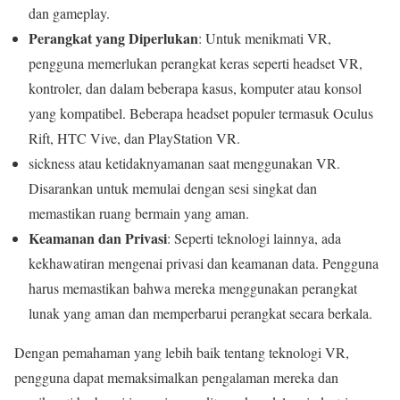
dan gameplay.
Perangkat yang Diperlukan
: Untuk menikmati VR,
pengguna memerlukan perangkat keras seperti headset VR,
kontroler, dan dalam beberapa kasus, komputer atau konsol
yang kompatibel. Beberapa headset populer termasuk Oculus
Rift, HTC Vive, dan PlayStation VR.
sickness atau ketidaknyamanan saat menggunakan VR.
Disarankan untuk memulai dengan sesi singkat dan
memastikan ruang bermain yang aman.
Keamanan dan Privasi
: Seperti teknologi lainnya, ada
kekhawatiran mengenai privasi dan keamanan data. Pengguna
harus memastikan bahwa mereka menggunakan perangkat
lunak yang aman dan memperbarui perangkat secara berkala.
Dengan pemahaman yang lebih baik tentang teknologi VR,
pengguna dapat memaksimalkan pengalaman mereka dan