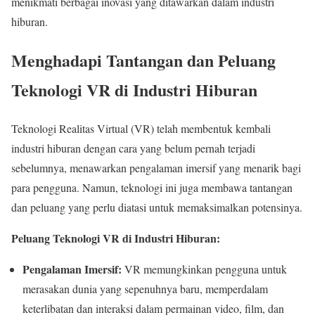
menikmati berbagai inovasi yang ditawarkan dalam industri
hiburan.
Menghadapi Tantangan dan Peluang
Teknologi VR di Industri Hiburan
Teknologi Realitas Virtual (VR) telah membentuk kembali
industri hiburan dengan cara yang belum pernah terjadi
sebelumnya, menawarkan pengalaman imersif yang menarik bagi
para pengguna. Namun, teknologi ini juga membawa tantangan
dan peluang yang perlu diatasi untuk memaksimalkan potensinya.
Peluang Teknologi VR di Industri Hiburan:
Pengalaman Imersif:
VR memungkinkan pengguna untuk
merasakan dunia yang sepenuhnya baru, memperdalam
keterlibatan dan interaksi dalam permainan video, film, dan