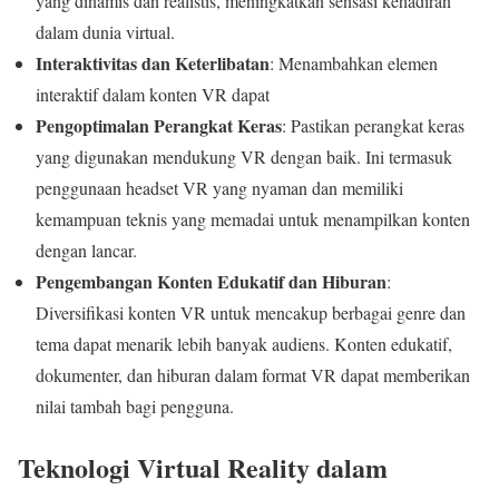
yang dinamis dan realistis, meningkatkan sensasi kehadiran
dalam dunia virtual.
Interaktivitas dan Keterlibatan
: Menambahkan elemen
interaktif dalam konten VR dapat
Pengoptimalan Perangkat Keras
: Pastikan perangkat keras
yang digunakan mendukung VR dengan baik. Ini termasuk
penggunaan headset VR yang nyaman dan memiliki
kemampuan teknis yang memadai untuk menampilkan konten
dengan lancar.
Pengembangan Konten Edukatif dan Hiburan
:
Diversifikasi konten VR untuk mencakup berbagai genre dan
tema dapat menarik lebih banyak audiens. Konten edukatif,
dokumenter, dan hiburan dalam format VR dapat memberikan
nilai tambah bagi pengguna.
Teknologi Virtual Reality dalam