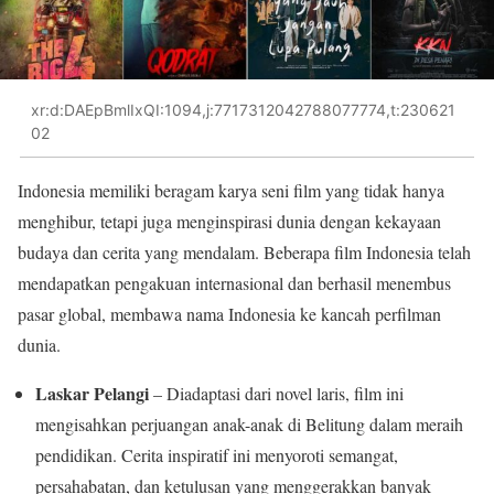
xr:d:DAEpBmlIxQI:1094,j:7717312042788077774,t:230621
02
Indonesia memiliki beragam karya seni film yang tidak hanya
menghibur, tetapi juga menginspirasi dunia dengan kekayaan
budaya dan cerita yang mendalam. Beberapa film Indonesia telah
mendapatkan pengakuan internasional dan berhasil menembus
pasar global, membawa nama Indonesia ke kancah perfilman
dunia.
Laskar Pelangi
– Diadaptasi dari novel laris, film ini
mengisahkan perjuangan anak-anak di Belitung dalam meraih
pendidikan. Cerita inspiratif ini menyoroti semangat,
persahabatan, dan ketulusan yang menggerakkan banyak