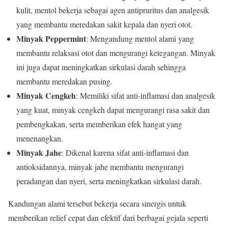
kulit, mentol bekerja sebagai agen antipruritus dan analgesik
yang membantu meredakan sakit kepala dan nyeri otot.
Minyak Peppermint
: Mengandung mentol alami yang
membantu relaksasi otot dan mengurangi ketegangan. Minyak
ini juga dapat meningkatkan sirkulasi darah sehingga
membantu meredakan pusing.
Minyak Cengkeh
: Memiliki sifat anti-inflamasi dan analgesik
yang kuat, minyak cengkeh dapat mengurangi rasa sakit dan
pembengkakan, serta memberikan efek hangat yang
menenangkan.
Minyak Jahe
: Dikenal karena sifat anti-inflamasi dan
antioksidannya, minyak jahe membantu mengurangi
peradangan dan nyeri, serta meningkatkan sirkulasi darah.
Kandungan alami tersebut bekerja secara sinergis untuk
memberikan relief cepat dan efektif dari berbagai gejala seperti