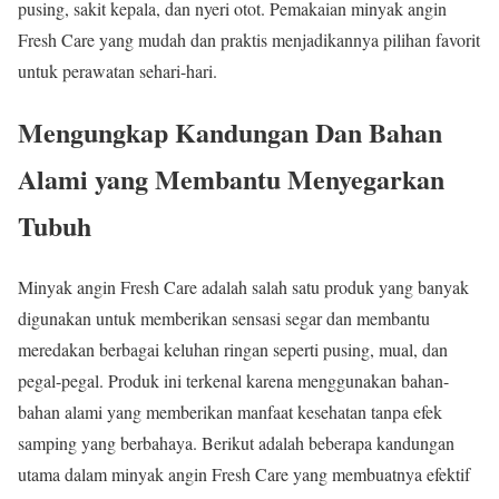
pusing, sakit kepala, dan nyeri otot. Pemakaian minyak angin
Fresh Care yang mudah dan praktis menjadikannya pilihan favorit
untuk perawatan sehari-hari.
Mengungkap Kandungan
Dan
Bahan
Alami yang Membantu Menyegarkan
Tubuh
Minyak angin Fresh Care adalah salah satu produk yang banyak
digunakan untuk memberikan sensasi segar dan membantu
meredakan berbagai keluhan ringan seperti pusing, mual, dan
pegal-pegal. Produk ini terkenal karena menggunakan bahan-
bahan alami yang memberikan manfaat kesehatan tanpa efek
samping yang berbahaya. Berikut adalah beberapa kandungan
utama dalam minyak angin Fresh Care yang membuatnya efektif