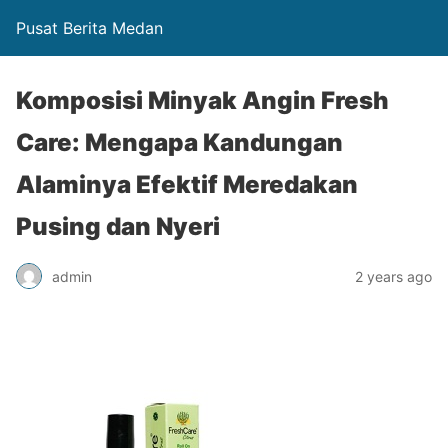
Pusat Berita Medan
Komposisi Minyak Angin Fresh
Care: Mengapa Kandungan
Alaminya Efektif Meredakan
Pusing dan Nyeri
admin
2 years ago