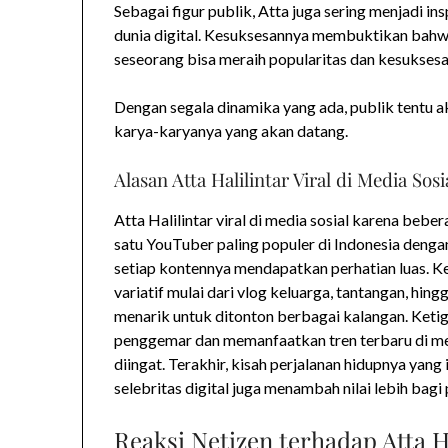
Sebagai figur publik, Atta juga sering menjadi i
dunia digital. Kesuksesannya membuktikan bahwa 
seseorang bisa meraih popularitas dan kesuksesa
Dengan segala dinamika yang ada, publik tentu a
karya-karyanya yang akan datang.
Alasan Atta Halilintar Viral di Media Sosi
Atta Halilintar viral di media sosial karena bebe
satu YouTuber paling populer di Indonesia deng
setiap kontennya mendapatkan perhatian luas. K
variatif mulai dari vlog keluarga, tantangan, hin
menarik untuk ditonton berbagai kalangan. Keti
penggemar dan memanfaatkan tren terbaru di me
diingat. Terakhir, kisah perjalanan hidupnya yang
selebritas digital juga menambah nilai lebih ba
Reaksi Netizen terhadap Atta H