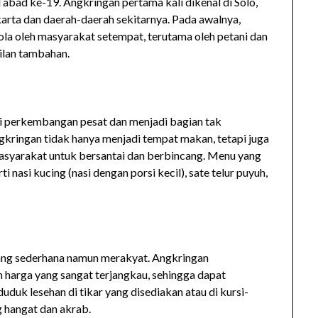
abad ke-19. Angkringan pertama kali dikenal di Solo,
rta dan daerah-daerah sekitarnya. Pada awalnya,
lola oleh masyarakat setempat, terutama oleh petani dan
ilan tambahan.
mi perkembangan pesat dan menjadi bagian tak
gkringan tidak hanya menjadi tempat makan, tetapi juga
syarakat untuk bersantai dan berbincang. Menu yang
i nasi kucing (nasi dengan porsi kecil), sate telur puyuh,
ang sederhana namun merakyat. Angkringan
arga yang sangat terjangkau, sehingga dapat
uduk lesehan di tikar yang disediakan atau di kursi-
g hangat dan akrab.