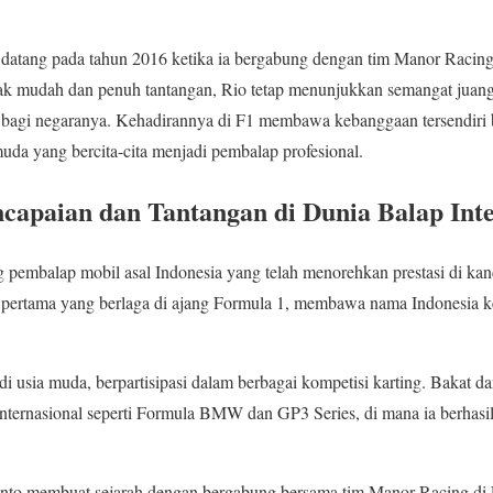
 datang pada tahun 2016 ketika ia bergabung dengan tim Manor Racin
ak mudah dan penuh tantangan, Rio tetap menunjukkan semangat juang
 bagi negaranya. Kehadirannya di F1 membawa kebanggaan tersendiri 
muda yang bercita-cita menjadi pembalap profesional.
capaian dan Tantangan di Dunia Balap Inte
 pembalap mobil asal Indonesia yang telah menorehkan prestasi di kanc
 pertama yang berlaga di ajang Formula 1, membawa nama Indonesia k
di usia muda, berpartisipasi dalam berbagai kompetisi karting. Bakat
 internasional seperti Formula BMW dan GP3 Series, di mana ia berhasi
anto membuat sejarah dengan bergabung bersama tim Manor Racing di