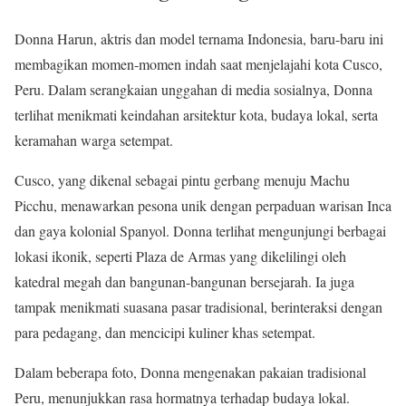
Donna Harun, aktris dan model ternama Indonesia, baru-baru ini
membagikan momen-momen indah saat menjelajahi kota Cusco,
Peru. Dalam serangkaian unggahan di media sosialnya, Donna
terlihat menikmati keindahan arsitektur kota, budaya lokal, serta
keramahan warga setempat.
Cusco, yang dikenal sebagai pintu gerbang menuju Machu
Picchu, menawarkan pesona unik dengan perpaduan warisan Inca
dan gaya kolonial Spanyol. Donna terlihat mengunjungi berbagai
lokasi ikonik, seperti Plaza de Armas yang dikelilingi oleh
katedral megah dan bangunan-bangunan bersejarah. Ia juga
tampak menikmati suasana pasar tradisional, berinteraksi dengan
para pedagang, dan mencicipi kuliner khas setempat.
Dalam beberapa foto, Donna mengenakan pakaian tradisional
Peru, menunjukkan rasa hormatnya terhadap budaya lokal.