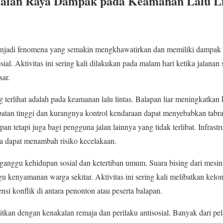
 Jalan Raya Dampak pada Keamanan Lalu Li
 menjadi fenomena yang semakin mengkhawatirkan dan memiliki dampak 
osial. Aktivitas ini sering kali dilakukan pada malam hari ketika jalanan
ar.
terlihat adalah pada keamanan lalu lintas. Balapan liar meningkatkan
epatan tinggi dan kurangnya kontrol kendaraan dapat menyebabkan tabra
an tetapi juga bagi pengguna jalan lainnya yang tidak terlibat. Infrastr
ga dapat menambah risiko kecelakaan.
ngganggu kehidupan sosial dan ketertiban umum. Suara bising dari mesi
kenyamanan warga sekitar. Aktivitas ini sering kali melibatkan kelo
i konflik di antara penonton atau peserta balapan.
aitkan dengan kenakalan remaja dan perilaku antisosial. Banyak dari pe