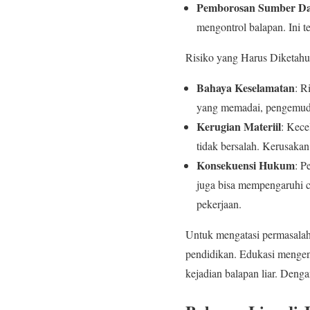
Pemborosan Sumber D
mengontrol balapan. Ini t
Risiko yang Harus Diketahu
Bahaya Keselamatan
: R
yang memadai, pengemudi
Kerugian Materiil
: Kece
tidak bersalah. Kerusakan
Konsekuensi Hukum
: P
juga bisa mempengaruhi c
pekerjaan.
Untuk mengatasi permasalaha
pendidikan. Edukasi mengena
kejadian balapan liar. Deng