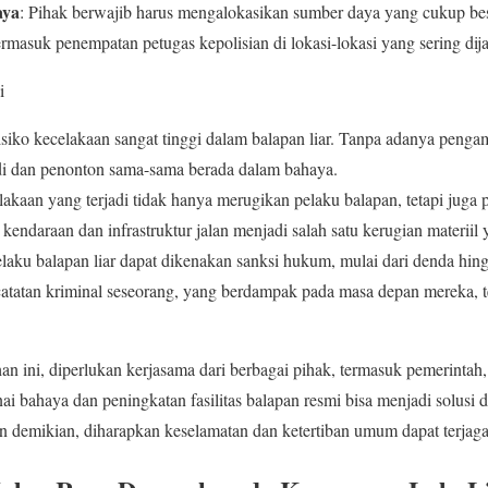
aya
: Pihak berwajib harus mengalokasikan sumber daya yang cukup be
ermasuk penempatan petugas kepolisian di lokasi-lokasi yang sering dij
i
isiko kecelakaan sangat tinggi dalam balapan liar. Tanpa adanya penga
 dan penonton sama-sama berada dalam bahaya.
lakaan yang terjadi tidak hanya merugikan pelaku balapan, tetapi juga 
 kendaraan dan infrastruktur jalan menjadi salah satu kerugian materiil
elaku balapan liar dapat dikenakan sanksi hukum, mulai dari denda hin
atatan kriminal seseorang, yang berdampak pada masa depan mereka, t
n ini, diperlukan kerjasama dari berbagai pihak, termasuk pemerintah
i bahaya dan peningkatan fasilitas balapan resmi bisa menjadi solus
an demikian, diharapkan keselamatan dan ketertiban umum dapat terjag