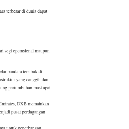
a terbesar di dunia dapat
ari segi operasional maupun
lar bandara tersibuk di
rastruktur yang canggih dan
dukung pertumbuhan maskapai
i Emirates, DXB memainkan
njadi pusat perdagangan
ama untuk penerbangan