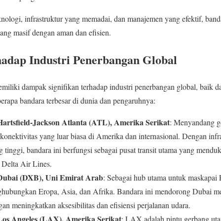
ogi, infrastruktur yang memadai, dan manajemen yang efektif, bandar
yang masif dengan aman dan efisien.
adap Industri Penerbangan Global
emiliki dampak signifikan terhadap industri penerbangan global, baik d
erapa bandara terbesar di dunia dan pengaruhnya:
Hartsfield-Jackson Atlanta (ATL), Amerika Serikat
: Menyandang ge
konektivitas yang luar biasa di Amerika dan internasional. Dengan inf
 tinggi, bandara ini berfungsi sebagai pusat transit utama yang men
 Delta Air Lines.
 Dubai (DXB), Uni Emirat Arab
: Sebagai hub utama untuk maskapa
ghubungkan Eropa, Asia, dan Afrika. Bandara ini mendorong Dubai me
gan meningkatkan aksesibilitas dan efisiensi perjalanan udara.
Los Angeles (LAX), Amerika Serikat
: LAX adalah pintu gerbang ut