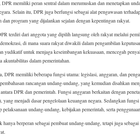
si, DPR memiliki peran sentral dalam merumuskan dan menetapkan un
gara. Selain itu, DPR juga berfungsi sebagai alat pengawasan terhadap
 dan program yang dijalankan sejalan dengan kepentingan rakyat.
 DPR terdiri dari anggota yang dipilih langsung oleh rakyat melalui p
emokrasi, di mana suara rakyat diwakili dalam pengambilan keputusan
dan yudikatif untuk menjaga keseimbangan kekuasaan, mencegah peny
a akuntabilitas dalam pemerintahan.
 DPR memiliki beberapa fungsi utama: legislasi, anggaran, dan pengaw
 pembahasan rancangan undang-undang, yang kemudian disahkan menj
a antara DPR dan pemerintah. Fungsi anggaran berkaitan dengan pene
 yang menjadi dasar pengelolaan keuangan negara. Sedangkan fungs
p pelaksanaan undang-undang, kebijakan pemerintah, serta penggunaa
 hanya berperan sebagai pembuat undang-undang, tetapi juga sebagai
at.