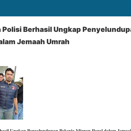
 Polisi Berhasil Ungkap Penyelundup
 dalam Jemaah Umrah
erhasil Ungkap Penyelundupan Pekerja Migran Ilegal dalam Jema