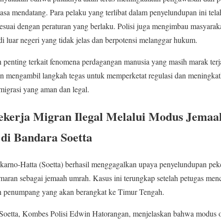
sa mendatang. Para pelaku yang terlibat dalam penyelundupan ini tela
suai dengan peraturan yang berlaku. Polisi juga mengimbau masyaraka
di luar negeri yang tidak jelas dan berpotensi melanggar hukum.
n penting terkait fenomena perdagangan manusia yang masih marak terjad
an mengambil langkah tegas untuk memperketat regulasi dan meningka
 migrasi yang aman dan legal.
ekerja Migran Ilegal Melalui Modus Jema
 di Bandara Soetta
ekarno-Hatta (Soetta) berhasil menggagalkan upaya penyelundupan peke
an sebagai jemaah umrah. Kasus ini terungkap setelah petugas menc
on penumpang yang akan berangkat ke Timur Tengah.
Soetta, Kombes Polisi Edwin Hatorangan, menjelaskan bahwa modus op