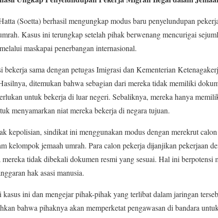
Hatta (Soetta) berhasil mengungkap modus baru penyelundupan pekerja
umrah. Kasus ini terungkap setelah pihak berwenang mencurigai sej
melalui maskapai penerbangan internasional.
isi bekerja sama dengan petugas Imigrasi dan Kementerian Ketenagake
silnya, ditemukan bahwa sebagian dari mereka tidak memiliki dokumen
erlukan untuk bekerja di luar negeri. Sebaliknya, mereka hanya memili
tuk menyamarkan niat mereka bekerja di negara tujuan.
ak kepolisian, sindikat ini menggunakan modus dengan merekrut calon 
kelompok jemaah umrah. Para calon pekerja dijanjikan pekerjaan deng
mereka tidak dibekali dokumen resmi yang sesuai. Hal ini berpotensi
anggaran hak asasi manusia.
asus ini dan mengejar pihak-pihak yang terlibat dalam jaringan terseb
ahkan bahwa pihaknya akan memperketat pengawasan di bandara untuk