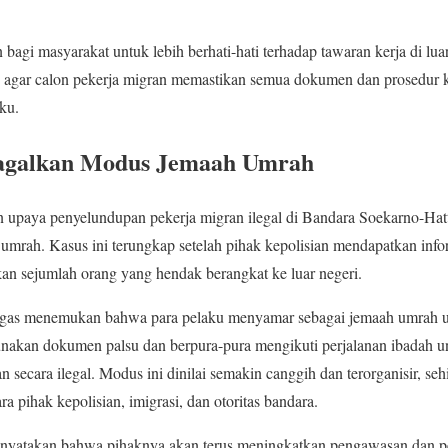
 bagi masyarakat untuk lebih berhati-hati terhadap tawaran kerja di luar
agar calon pekerja migran memastikan semua dokumen dan prosedur k
ku.
 Gagalkan Modus Jemaah Umrah
an upaya penyelundupan pekerja migran ilegal di Bandara Soekarno-Hat
mrah. Kasus ini terungkap setelah pihak kepolisian mendapatkan inform
an sejumlah orang yang hendak berangkat ke luar negeri.
tugas menemukan bahwa para pelaku menyamar sebagai jemaah umrah 
kan dokumen palsu dan berpura-pura mengikuti perjalanan ibadah un
n secara ilegal. Modus ini dinilai semakin canggih dan terorganisir, 
ra pihak kepolisian, imigrasi, dan otoritas bandara.
enyatakan bahwa pihaknya akan terus meningkatkan pengawasan dan 